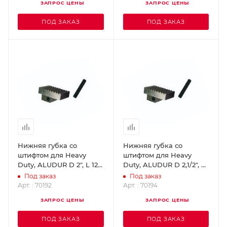
ЗАПРОС ЦЕНЫ
ЗАПРОС ЦЕНЫ
ПОД ЗАКАЗ
ПОД ЗАКАЗ
Нижняя губка со
Нижняя губка со
штифтом для Heavy
штифтом для Heavy
Duty, ALUDUR D 2", L 12 +
Duty, ALUDUR D 2,1/2", L
14" ROTHENBERGER
18" ROTHENBERGER
Под заказ
Под заказ
70192
70194
Арт. : 70192
Арт. : 70194
ЗАПРОС ЦЕНЫ
ЗАПРОС ЦЕНЫ
ПОД ЗАКАЗ
ПОД ЗАКАЗ