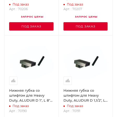
70206
ROTHENBERGER 70207
Под заказ
Под заказ
Арт. : 70206
Арт. : 70207
ЗАПРОС ЦЕНЫ
ЗАПРОС ЦЕНЫ
ПОД ЗАКАЗ
ПОД ЗАКАЗ
Нижняя губка со
Нижняя губка со
штифтом для Heavy
штифтом для Heavy
Duty, ALUDUR D 1", L 8"
Duty, ALUDUR D 1,1/2", L
ROTHENBERGER 70190
10" ROTHENBERGER
Под заказ
Под заказ
70191
Арт. : 70190
Арт. : 70191