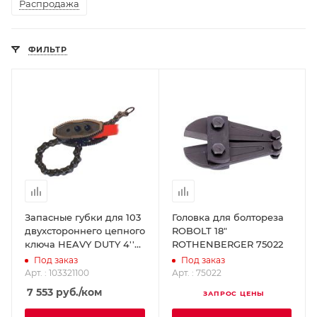
Распродажа
ФИЛЬТР
Запасные губки для 103
Головка для болтореза
двухстороннего цепного
ROBOLT 18"
ключа HEAVY DUTY 4''
ROTHENBERGER 75022
SUPER-EGO 103321100
Под заказ
Под заказ
Арт. : 103321100
Арт. : 75022
7 553
руб.
/ком
ЗАПРОС ЦЕНЫ