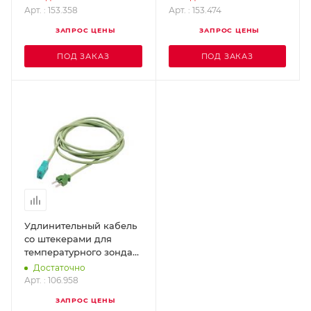
Арт. : 153.358
Арт. : 153.474
ЗАПРОС ЦЕНЫ
ЗАПРОС ЦЕНЫ
ПОД ЗАКАЗ
ПОД ЗАКАЗ
Удлинительный кабель
со штекерами для
температурного зонда
LEISTER 106.958
Достаточно
Арт. : 106.958
ЗАПРОС ЦЕНЫ