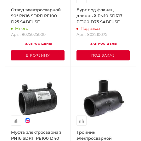
Отвод электросварной
Бурт под фланец
90° PN16 SDR11 PE100
длинный PN10 SDR17
D25 SABFUSE
PE100 D75 SABFUSE
8025025000
802210075
Много
Под заказ
Арт. : 8025025000
Арт. : 802210075
ЗАПРОС ЦЕНЫ
ЗАПРОС ЦЕНЫ
В КОРЗИНУ
ПОД ЗАКАЗ
Муфта электросварная
Тройник
PN16 SDR11 PE100 D40
электросварной