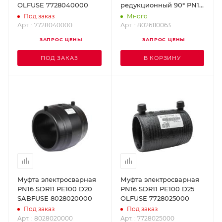
OLFUSE 7728040000
редукционный 90° PN16
SDR11 PE100 D110x63
Под заказ
Много
SABFUSE 8026110063
Арт. : 7728040000
Арт. : 8026110063
ЗАПРОС ЦЕНЫ
ЗАПРОС ЦЕНЫ
ПОД ЗАКАЗ
В КОРЗИНУ
Муфта электросварная
Муфта электросварная
PN16 SDR11 PE100 D20
PN16 SDR11 PE100 D25
SABFUSE 8028020000
OLFUSE 7728025000
Под заказ
Под заказ
Арт. : 8028020000
Арт. : 7728025000