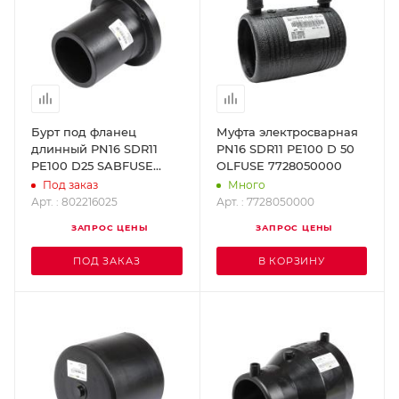
Бурт под фланец
Муфта электросварная
длинный PN16 SDR11
PN16 SDR11 PE100 D 50
PE100 D25 SABFUSE
OLFUSE 7728050000
802216025
Под заказ
Много
Арт. : 802216025
Арт. : 7728050000
ЗАПРОС ЦЕНЫ
ЗАПРОС ЦЕНЫ
ПОД ЗАКАЗ
В КОРЗИНУ