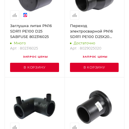
Заглушка литая PN16
Переход
SDR11 PE100 D25
электросварной PN16
SABFUSE 802316025
SDR11 PE100 D25X20
SABFUSE 8029025020
Много
Достаточно
Арт. : 802316025
Арт. : 8029025020
ЗАПРОС ЦЕНЫ
ЗАПРОС ЦЕНЫ
В КОРЗИНУ
В КОРЗИНУ