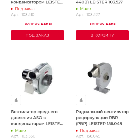
конденсатором LEISTER
440В) LEISTER 103.527
103.510
Под заказ
Мало
Арт. : 103.510
Арт. : 103.527
ЗАПРОС ЦЕНЫ
ЗАПРОС ЦЕНЫ
ПОД ЗАКАЗ
В КОРЗИНУ
Вентилятор среднего
Радиальный вентилятор
давления АSО с
рециркуляции RBR
конденсатором LEISTER
(РБР) LEISTER 156.049
103.530
Мало
Под заказ
Арт. : 103.530
Арт. : 156.049