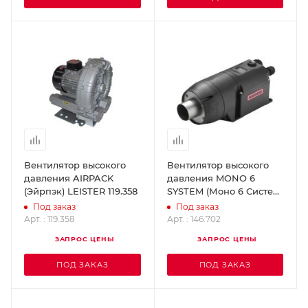
Вентилятор высокого
Вентилятор высокого
давления AIRPACK
давления MONO 6
(Эйрпэк) LEISTER 119.358
SYSTEM (Моно 6 Систем)
LEISTER 146.702
Под заказ
Под заказ
Арт. : 119.358
Арт. : 146.702
ЗАПРОС ЦЕНЫ
ЗАПРОС ЦЕНЫ
ПОД ЗАКАЗ
ПОД ЗАКАЗ