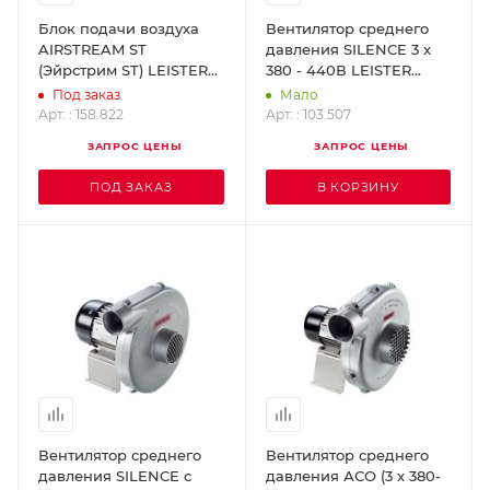
Блок подачи воздуха
Вентилятор среднего
AIRSTREAM ST
давления SILENCE 3 x
(Эйрстрим ST) LEISTER
380 - 440В LEISTER
158.822
103.507
Под заказ
Мало
Арт. : 158.822
Арт. : 103.507
ЗАПРОС ЦЕНЫ
ЗАПРОС ЦЕНЫ
ПОД ЗАКАЗ
В КОРЗИНУ
Вентилятор среднего
Вентилятор среднего
давления SILENCE с
давления АСО (3 x 380-