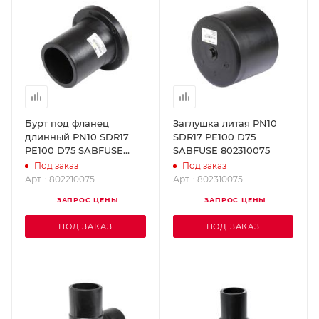
Бурт под фланец
Заглушка литая PN10
длинный PN10 SDR17
SDR17 PE100 D75
PE100 D75 SABFUSE
SABFUSE 802310075
802210075
Под заказ
Под заказ
Арт. : 802210075
Арт. : 802310075
ЗАПРОС ЦЕНЫ
ЗАПРОС ЦЕНЫ
ПОД ЗАКАЗ
ПОД ЗАКАЗ