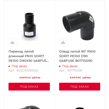
Переход литой
Отвод литой 90° PN10
длинный PN10 SDR17
SDR17 PE100 D90
PE100 D90X50 SABFUSE
SABFUSE 801710090
802010090050
Под заказ
Под заказ
Арт. : 802010090050
Арт. : 801710090
ЗАПРОС ЦЕНЫ
ЗАПРОС ЦЕНЫ
ПОД ЗАКАЗ
ПОД ЗАКАЗ