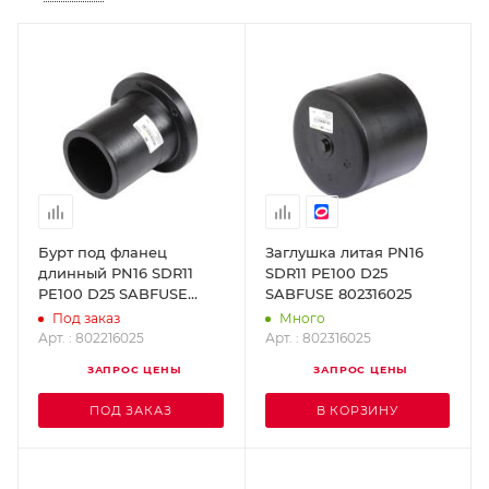
Бурт под фланец
Заглушка литая PN16
длинный PN16 SDR11
SDR11 PE100 D25
PE100 D25 SABFUSE
SABFUSE 802316025
802216025
Под заказ
Много
Арт. : 802216025
Арт. : 802316025
ЗАПРОС ЦЕНЫ
ЗАПРОС ЦЕНЫ
ПОД ЗАКАЗ
В КОРЗИНУ