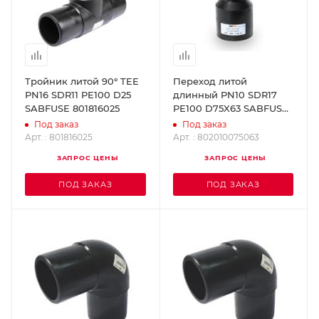
Тройник литой 90° TEE
Переход литой
PN16 SDR11 PE100 D25
длинный PN10 SDR17
SABFUSE 801816025
PE100 D75X63 SABFUSE
802010075063
Под заказ
Под заказ
Арт. : 801816025
Арт. : 802010075063
ЗАПРОС ЦЕНЫ
ЗАПРОС ЦЕНЫ
ПОД ЗАКАЗ
ПОД ЗАКАЗ