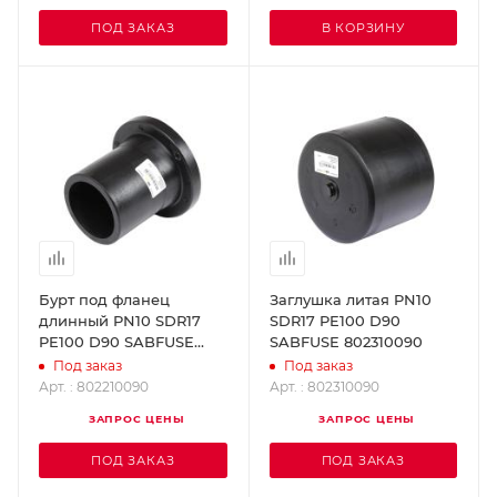
ПОД ЗАКАЗ
В КОРЗИНУ
Бурт под фланец
Заглушка литая PN10
длинный PN10 SDR17
SDR17 PE100 D90
PE100 D90 SABFUSE
SABFUSE 802310090
802210090
Под заказ
Под заказ
Арт. : 802210090
Арт. : 802310090
ЗАПРОС ЦЕНЫ
ЗАПРОС ЦЕНЫ
ПОД ЗАКАЗ
ПОД ЗАКАЗ