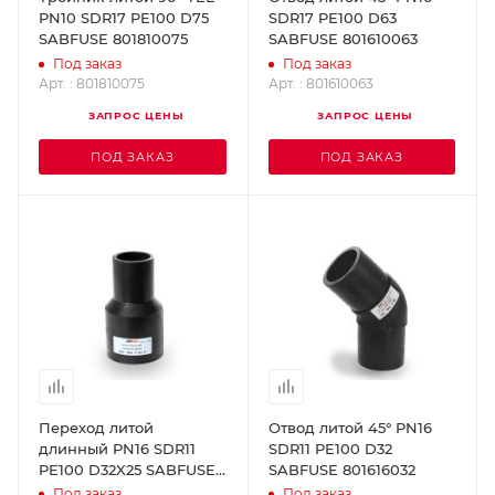
PN10 SDR17 PE100 D75
SDR17 PE100 D63
SABFUSE 801810075
SABFUSE 801610063
Под заказ
Под заказ
Арт. : 801810075
Арт. : 801610063
ЗАПРОС ЦЕНЫ
ЗАПРОС ЦЕНЫ
ПОД ЗАКАЗ
ПОД ЗАКАЗ
Переход литой
Отвод литой 45° PN16
длинный PN16 SDR11
SDR11 PE100 D32
PE100 D32X25 SABFUSE
SABFUSE 801616032
802016032025
Под заказ
Под заказ