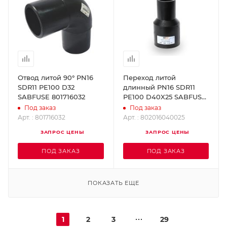
Отвод литой 90° PN16
Переход литой
SDR11 PE100 D32
длинный PN16 SDR11
SABFUSE 801716032
PE100 D40X25 SABFUSE
802016040025
Под заказ
Под заказ
Арт. : 801716032
Арт. : 802016040025
ЗАПРОС ЦЕНЫ
ЗАПРОС ЦЕНЫ
ПОД ЗАКАЗ
ПОД ЗАКАЗ
ПОКАЗАТЬ ЕЩЕ
1
2
3
29