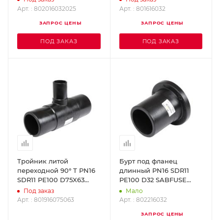
Арт. : 802016032025
Арт. : 801616032
ЗАПРОС ЦЕНЫ
ЗАПРОС ЦЕНЫ
ПОД ЗАКАЗ
ПОД ЗАКАЗ
Тройник литой
Бурт под фланец
переходной 90° T PN16
длинный PN16 SDR11
SDR11 PE100 D75X63
PE100 D32 SABFUSE
SABFUSE 801916075063
802216032
Под заказ
Мало
Арт. : 801916075063
Арт. : 802216032
ЗАПРОС ЦЕНЫ