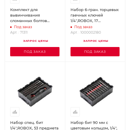
Комплект для
Набор 6-гран. торцевых
вывинчивания
гаечных ключей
сломанных болтов
1/4",ROBOX, 17
ROTHENBERGER 71311
предметов
Под заказ
Под заказ
ROTHENBERGER
Арт. : 71311
Арт. : 1000002180
1000002180
ЗАПРОС ЦЕНЫ
ЗАПРОС ЦЕНЫ
ПОД ЗАКАЗ
ПОД ЗАКАЗ
Набор спец. бит
Набор бит 90 мм с
1/4",ROBOX, 53 предмета
цветовым кольцом, 1/4",