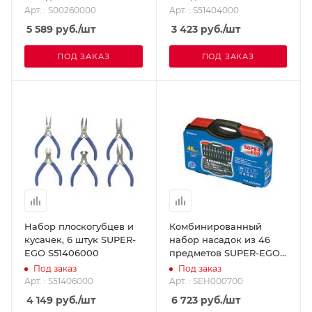
Арт. : S00260000
Арт. : S51404000
5 589
руб.
/шт
3 423
руб.
/шт
ПОД ЗАКАЗ
ПОД ЗАКАЗ
Набор плоскогубцев и
Комбинированный
кусачек, 6 штук SUPER-
набор насадок из 46
EGO S51406000
предметов SUPER-EGO
SEH000700
Под заказ
Под заказ
Арт. : S51406000
Арт. : SEH000700
4 149
руб.
/шт
6 723
руб.
/шт