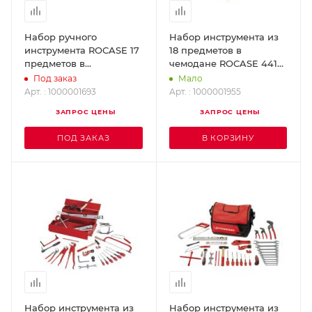
Набор ручного
Набор инструмента из
инструмента ROCASE 17
18 предметов в
предметов в
чемодане ROCASE 4414
пластиковом чемодане
ROTHENBERGER
Под заказ
Мало
(Рокейс)
1000001955
Арт. : 1000001693
Арт. : 1000001955
ROTHENBERGER
ЗАПРОС ЦЕНЫ
ЗАПРОС ЦЕНЫ
1000001693
ПОД ЗАКАЗ
В КОРЗИНУ
Набор инструмента из
Набор инструмента из