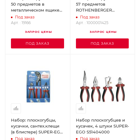
50 предметов в
57 предметов
металлическом ящике
ROTHENBERGER
ROTHENBERGER 19166
1000001425
Под заказ
Под заказ
Арт. : 19166
Арт. : 1000001425
ЗАПРОС ЦЕНЫ
ЗАПРОС ЦЕНЫ
ПОД ЗАКАЗ
ПОД ЗАКАЗ
Набор: плоскогубцы,
Набор плоскогубцев и
кусачки, сантех.клещи
кусачек, 4 штуки SUPER-
(в блистере) SUPER-EGO
EGO S51404000
S00260000
Под заказ
Под заказ