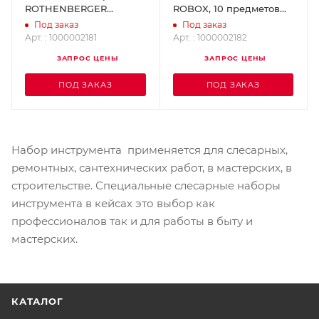
ROTHENBERGER
ROBOX, 10 предметов
1000002181
ROTHENBERGER
Под заказ
Под заказ
1000002182
Арт. : 1000002181
Арт. : 1000002182
ЗАПРОС ЦЕНЫ
ЗАПРОС ЦЕНЫ
ПОД ЗАКАЗ
ПОД ЗАКАЗ
Набор инструмента применяется для слесарных,
ремонтных, сантехнических работ, в мастерских, в
строительстве. Специальные слесарные наборы
инструмента в кейсах это выбор как
профессионалов так и для работы в быту и
мастерских.
КАТАЛОГ