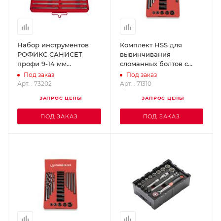
Набор инструментов
Комплект HSS для
РОФИКС САНИСЕТ
вывинчивания
профи 9-14 мм
сломанных болтов с
ROTHENBERGER 73202
резьбой М5-М12
Под заказ
Под заказ
ROTHENBERGER 71310
Арт. : 73202
Арт. : 71310
ЗАПРОС ЦЕНЫ
ЗАПРОС ЦЕНЫ
ПОД ЗАКАЗ
ПОД ЗАКАЗ