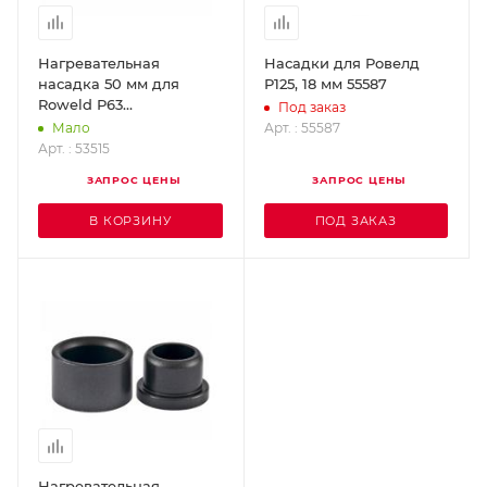
Нагревательная
Насадки для Ровелд
насадка 50 мм для
Р125, 18 мм 55587
Roweld Р63
Под заказ
ROTHENBERGER 53515
Арт. : 55587
Мало
Арт. : 53515
ЗАПРОС ЦЕНЫ
ЗАПРОС ЦЕНЫ
В КОРЗИНУ
ПОД ЗАКАЗ
Нагревательная