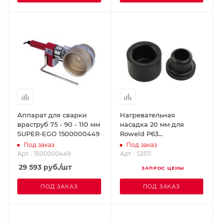
Аппарат для сварки
Нагревательная
враструб 75 - 90 - 110 мм
насадка 20 мм для
SUPER-EGO 1500000449
Roweld Р63
ROTHENBERGER 53511
Под заказ
Под заказ
Арт. : 1500000449
Арт. : 53511
29 593
руб.
/шт
ЗАПРОС ЦЕНЫ
ПОД ЗАКАЗ
ПОД ЗАКАЗ