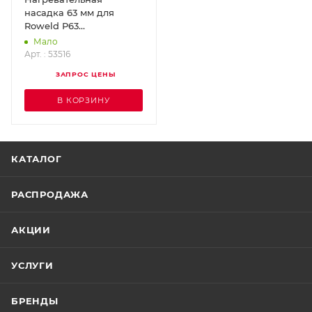
насадка 63 мм для
Roweld Р63
ROTHENBERGER 53516
Мало
Арт. : 53516
ЗАПРОС ЦЕНЫ
В КОРЗИНУ
КАТАЛОГ
РАСПРОДАЖА
АКЦИИ
УСЛУГИ
БРЕНДЫ