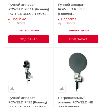
Ручной аппарат
Ручной аппарат
ROWELD Р 63 Е (Ровелд)
ROWELD P 110 Е
ROTHENBERGER 36062
(Ровелд)
ROTHENBERGER 36063
Под заказ
Под заказ
Арт. : 36062
Арт. : 36063
ЗАПРОС ЦЕНЫ
ЗАПРОС ЦЕНЫ
ПОД ЗАКАЗ
ПОД ЗАКАЗ
Ручной аппарат
Нагревательный
ROWELD P 125 (Ровелд)
элемент ROWELD HE
ROTHENBERGER 55546
200 (Ровелд)