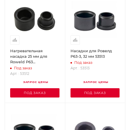
Нагревательная
Насадки для Ровелд
насадка 25 мм для
Р63-3, 32 мм 53513
Roweld Р63
Под заказ
ROTHENBERGER 53512
Арт. : 53513
Под заказ
Арт. : 53512
ЗАПРОС ЦЕНЫ
ЗАПРОС ЦЕНЫ
ПОД ЗАКАЗ
ПОД ЗАКАЗ