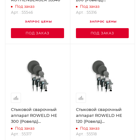
ROTHENBERGER 55316
Под заказ
Под заказ
Арт. : 55546
Арт. : 55316
ЗАПРОС ЦЕНЫ
ЗАПРОС ЦЕНЫ
ПОД ЗАКАЗ
ПОД ЗАКАЗ
Стыковой сварочный
Стыковой сварочный
аппарат ROWELD HE
аппарат ROWELD HE
300 (Ровелд)
120 (Ровелд)
ROTHENBERGER 55317
ROTHENBERGER 55518
Под заказ
Под заказ
Арт. : 55317
Арт. : 55518