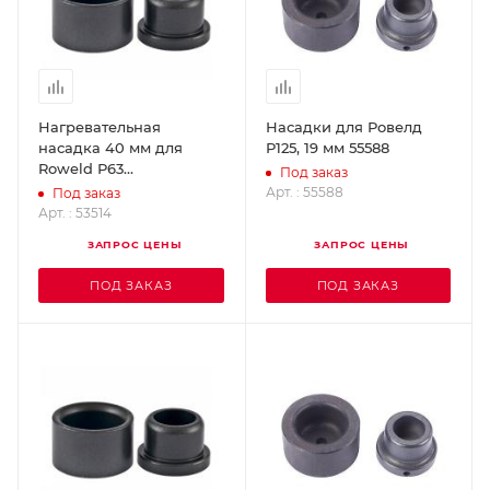
Нагревательная
Насадки для Ровелд
насадка 40 мм для
Р125, 19 мм 55588
Roweld Р63
Под заказ
ROTHENBERGER 53514
Арт. : 55588
Под заказ
Арт. : 53514
ЗАПРОС ЦЕНЫ
ЗАПРОС ЦЕНЫ
ПОД ЗАКАЗ
ПОД ЗАКАЗ